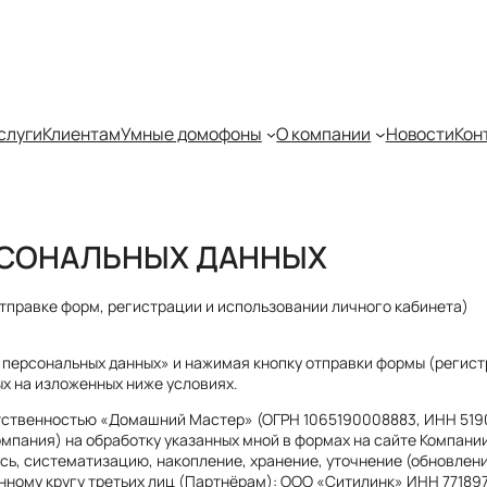
слуги
Клиентам
Умные домофоны
О компании
Новости
Кон
РСОНАЛЬНЫХ ДАННЫХ
тправке форм, регистрации и использовании личного кабинета)
 персональных данных» и нажимая кнопку отправки формы (регистр
х на изложенных ниже условиях.
ственностью «Домашний Мастер» (ОГРН 1065190008883, ИНН 51901
 Компания) на обработку указанных мной в формах на сайте Компан
ись, систематизацию, накопление, хранение, уточнение (обновлен
нному кругу третьих лиц (Партнёрам): ООО «Ситилинк» ИНН 7718