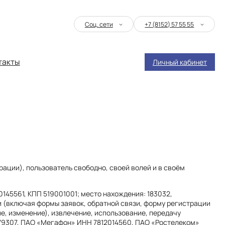
Соц. сети
+7 (8152) 57 55 55
такты
Личный кабинет
ации), пользователь свободно, своей волей и в своём
45561, КПП 519001001; место нахождения: 183032,
ии (включая формы заявок, обратной связи, форму регистрации
ие, изменение), извлечение, использование, передачу
979307, ПАО «Мегафон» ИНН 7812014560, ПАО «Ростелеком»