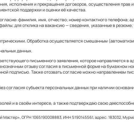
ния, исполнения и прекращения договоров, осуществления прав и
иентской поддержки и оценки её качества.
огласие: фамилия, имя, отчество; номер контактного телефона; а
айлы; для отклика на вакансию — сведения, указанные в резюме; 
етрическими. Обработка осуществляется смешанным (автоматизи
нальных данных.
ветствующего письменного заявления, которое направляется в а
авнозначным отзыву согласия в письменной форме на бумажном но
нной подписью. Также отозвать согласие можно направлением пис
ез согласия субъекта персональных данных при наличии основани
 волей и в своём интересе, а также подтверждаю свою дееспособн
тер», ОГРН 1065190008883, ИНН 5190145561, адрес: 183032, Мурманская