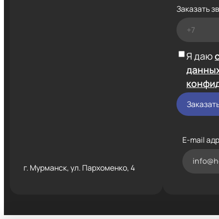
Заказать з
Я даю
данны
конфи
E-mail ад
info@h
г. Мурманск, ул. Пархоменко, 4