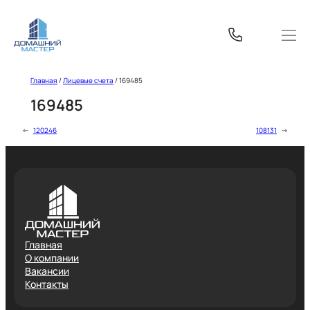
Перейти
к
содержимому
Главная
/
Лицевые счета
/
169485
169485
←
120246
108131
→
Главная
О компании
Вакансии
Контакты