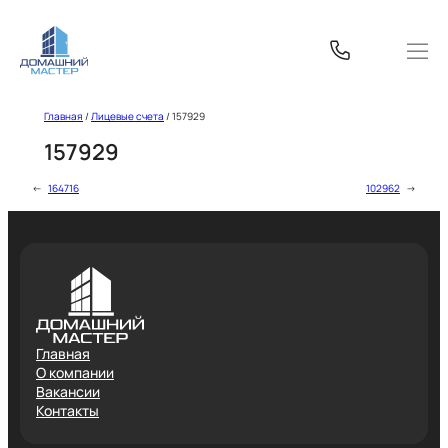
Перейти
к
содержимому
Главная
/
Лицевые счета
/
157929
157929
←
164716
102962
→
Главная
О компании
Вакансии
Контакты