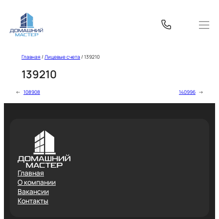
Перейти
к
содержимому
Главная
/
Лицевые счета
/
139210
139210
←
108908
140996
→
Главная
О компании
Вакансии
Контакты