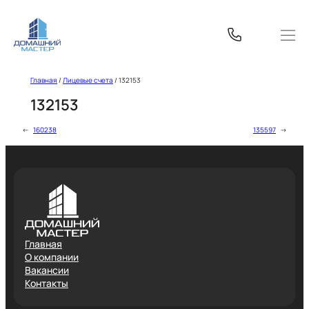
Перейти
к
содержимому
Главная
/
Лицевые счета
/
132153
132153
←
160238
135597
→
Главная
О компании
Вакансии
Контакты