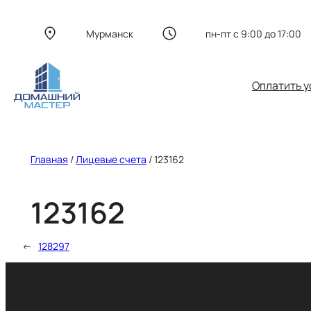
Перейти
к
Мурманск
пн-пт с 9:00 до 17:00
содержимому
Оплатить у
Главная
/
Лицевые счета
/
123162
123162
←
128297