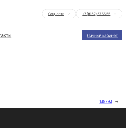
Соц. сети
+7 (8152) 57 55 55
такты
Личный кабинет
138793
→