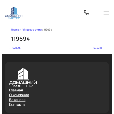
Перейти
к
содержимому
Главная
/
Лицевые счета
/
119694
119694
←
147638
140480
→
Главная
О компании
Вакансии
Контакты