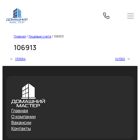
Перейти
к
содержимому
Главная
/
Лицевые счета
/
106913
106913
←
130664
141062
→
Главная
О компании
Вакансии
Контакты