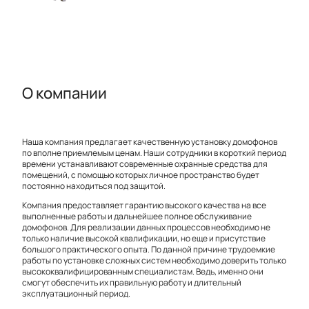
О компании
Наша компания предлагает качественную установку домофонов
по вполне приемлемым ценам. Наши сотрудники в короткий период
времени устанавливают современные охранные средства для
помещений, с помощью которых личное пространство будет
постоянно находиться под защитой.
Компания предоставляет гарантию высокого качества на все
выполненные работы и дальнейшее полное обслуживание
домофонов. Для реализации данных процессов необходимо не
только наличие высокой квалификации, но еще и присутствие
большого практического опыта. По данной причине трудоемкие
работы по установке сложных систем необходимо доверить только
высококвалифицированным специалистам. Ведь, именно они
смогут обеспечить их правильную работу и длительный
эксплуатационный период.