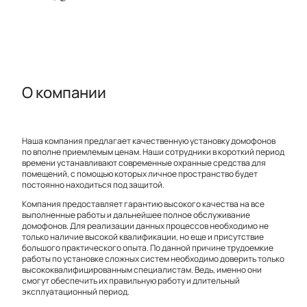
О компании
Наша компания предлагает качественную установку домофонов
по вполне приемлемым ценам. Наши сотрудники в короткий период
времени устанавливают современные охранные средства для
помещений, с помощью которых личное пространство будет
постоянно находиться под защитой.
Компания предоставляет гарантию высокого качества на все
выполненные работы и дальнейшее полное обслуживание
домофонов. Для реализации данных процессов необходимо не
только наличие высокой квалификации, но еще и присутствие
большого практического опыта. По данной причине трудоемкие
работы по установке сложных систем необходимо доверить только
высококвалифицированным специалистам. Ведь, именно они
смогут обеспечить их правильную работу и длительный
эксплуатационный период.