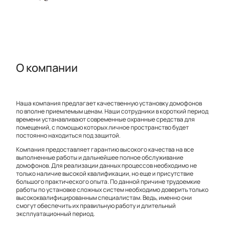
О компании
Наша компания предлагает качественную установку домофонов
по вполне приемлемым ценам. Наши сотрудники в короткий период
времени устанавливают современные охранные средства для
помещений, с помощью которых личное пространство будет
постоянно находиться под защитой.
Компания предоставляет гарантию высокого качества на все
выполненные работы и дальнейшее полное обслуживание
домофонов. Для реализации данных процессов необходимо не
только наличие высокой квалификации, но еще и присутствие
большого практического опыта. По данной причине трудоемкие
работы по установке сложных систем необходимо доверить только
высококвалифицированным специалистам. Ведь, именно они
смогут обеспечить их правильную работу и длительный
эксплуатационный период.